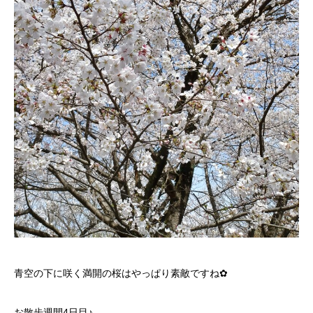
青空の下に咲く満開の桜はやっぱり素敵ですね✿
お散歩週間4日目♪