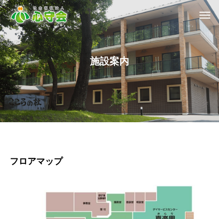
施
設
案
内
フロアマップ