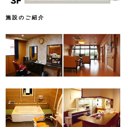
施 設 の ご 紹 介