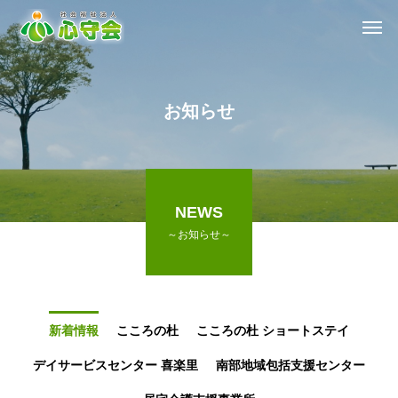
お
知
ら
せ
NEWS
～お知らせ～
新着情報
こころの杜
こころの杜 ショートステイ
デイサービスセンター 喜楽里
南部地域包括支援センター