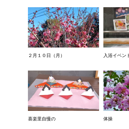
２月１０日（月）
入浴イベン
喜楽里自慢の
体操