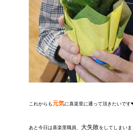
元気
これからも
に喜楽里に通って頂きたいです
大失敗
あと今日は喜楽里職員、
をしてしまいま