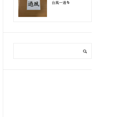
台風一過🌀