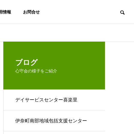
用情報
お問合せ
楽里
デイサービスセンター喜楽里
デイ
法人概要
ブログ
心守会の様子をご紹介
デイサービスセンター喜楽里
アクセス
今日のお客様…
箱根
居宅介護支援
伊奈町南部地
事業所 ここ
域包括支援セ
伊奈町南部地域包括支援センター
ろの杜
ンター