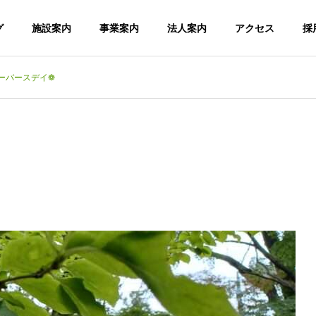
グ
施設案内
事業案内
法人案内
アクセス
採
ーバースデイ❁
デイサービスセンター喜楽里
デイサービスセンター喜
法人理念・運営方針
関連施設
情報公開
台風一過🌀
暑さの中休み☔
老人
こころの杜・
デイサービス
こ
ショートステ
センター 喜
イ
楽里