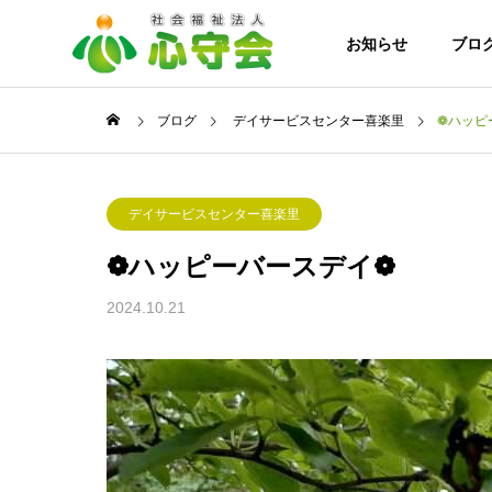
お知らせ
ブロ
ブログ
デイサービスセンター喜楽里
❁ハッピ
ンター喜楽里
デイサービスセンター喜楽里
ご挨拶
デイサービスセンター喜楽里
❁ハッピーバースデイ❁
事業案内
法人案内
2024.10.21
協力施設・
8月になりました!！
特別養護
ホーム こ
ろの杜