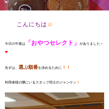
こんにちは
☺
「おやつセレクト」
今日の午後は
がありました～
❤
選ぶ順番
！！
先ずは、
を決めるために
利用者様の隣にいるスタッフ同士のジャンケン
！