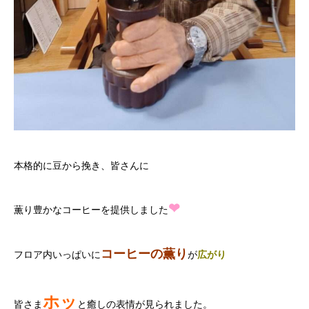
本格的に豆から挽き、皆さんに
❤
薫り豊かなコーヒーを提供しました
コーヒーの薫り
フロア内いっぱいに
が
広がり
ホッ
皆さま
と癒しの表情が見られました。