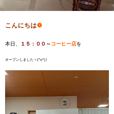
こんにちは
❁
本日、
１５：００～
コーヒー店
を
オープンしましたヽ(^o^)丿