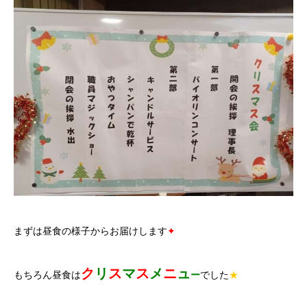
まずは昼食の様子からお届けします
✦
ク
リ
ス
マ
ス
メ
ニ
ュ
もちろん昼食は
ー
でした
★