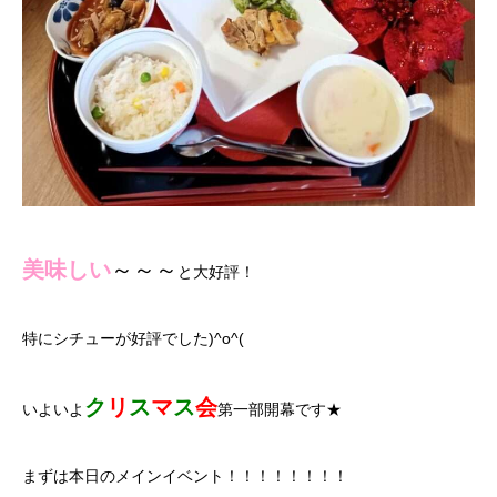
美味しい
～～～
と大好評！
特にシチューが好評でした)^o^(
ク
リ
ス
マ
ス
会
いよいよ
第一部開幕です★
まずは本日のメインイベント！！！！！！！！