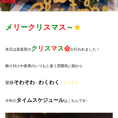
メ
リ
ー
ク
リ
ス
マ
ス
～
★
ク
リ
ス
マ
ス
会
本日は喜楽里の
が行われました！
飾り付けや座席のいつもと違う雰囲気に朝から
そわそわ
わくわく
皆様
・
！！！！！
タイムスケジュール
今年の
はこちらです↓