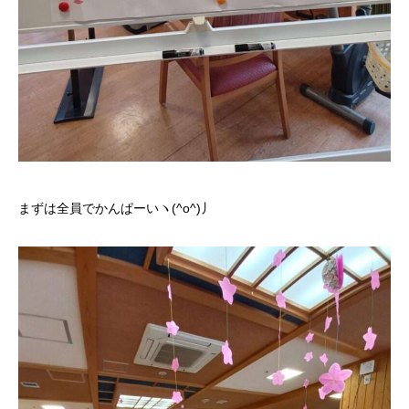
まずは全員でかんぱーいヽ(^o^)丿