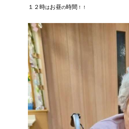
１２時
お昼
時間
は
の
！！