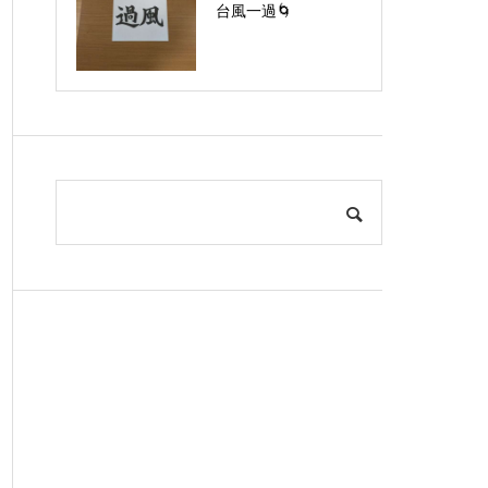
台風一過🌀