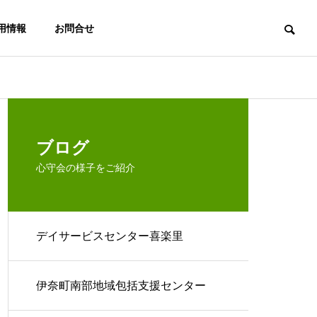
用情報
お問合せ
楽里
デイサービスセンター喜楽里
デイ
法人概要
ブログ
心守会の様子をご紹介
デイサービスセンター喜楽里
アクセス
今日のお客様…
箱根
居宅介護支援
伊奈町南部地
事業所 ここ
域包括支援セ
伊奈町南部地域包括支援センター
ろの杜
ンター