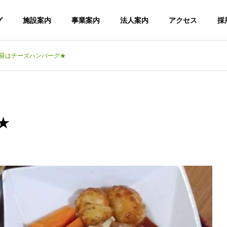
グ
施設案内
事業案内
法人案内
アクセス
採
昼はチーズハンバーグ★
デイサービスセンター喜楽里
デイサービスセンター喜
法人理念・運営方針
★
関連施設
情報公開
台風一過🌀
暑さの中休み☔
老人
こころの杜・
デイサービス
こ
ショートステ
センター 喜
イ
楽里