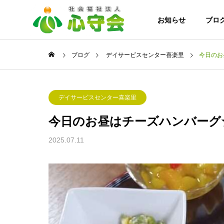
お知らせ
ブロ
ブログ
デイサービスセンター喜楽里
今日のお
ンター喜楽里
デイサービスセンター喜楽里
ご挨拶
デイサービスセンター喜楽里
今日のお昼はチーズハンバーグ
事業案内
法人案内
2025.07.11
協力施設・
8月になりました!！
特別養護
ホーム こ
ろの杜