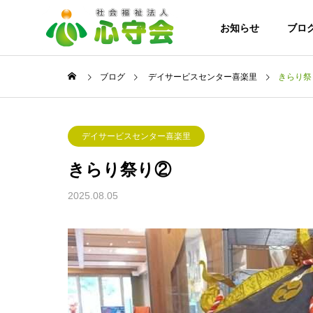
お知らせ
ブロ
ブログ
デイサービスセンター喜楽里
きらり祭
ンター喜楽里
デイサービスセンター喜楽里
ご挨拶
デイサービスセンター喜楽里
きらり祭り②
事業案内
法人案内
2025.08.05
協力施設・
8月になりました!！
特別養護
ホーム こ
ろの杜