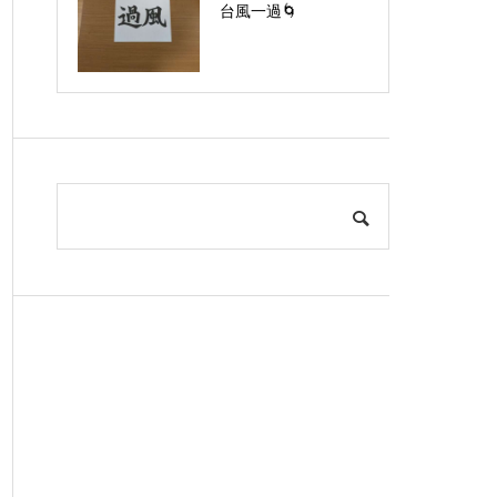
台風一過🌀