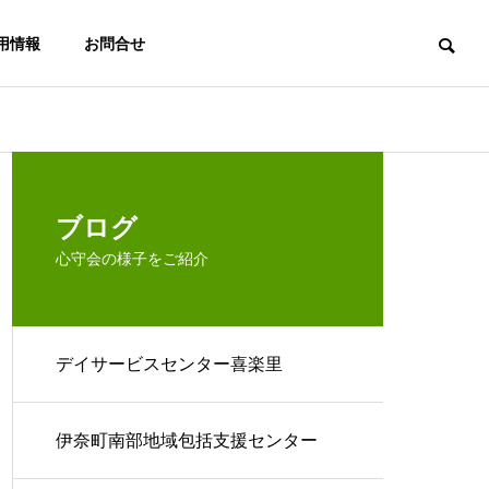
用情報
お問合せ
楽里
デイサービスセンター喜楽里
デイ
法人概要
ブログ
心守会の様子をご紹介
デイサービスセンター喜楽里
アクセス
今日のお客様…
箱根
居宅介護支援
伊奈町南部地
事業所 ここ
域包括支援セ
伊奈町南部地域包括支援センター
ろの杜
ンター