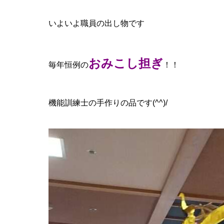
いよいよ職員の出し物です
おみこし担ぎ
毎年恒例の
！！
機能訓練士の手作りの品です(^^)/