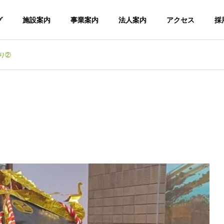
グ
施設案内
事業案内
法人案内
アクセス
採
り②
デイサービスセンター喜楽里
デイサービスセンター喜
法人理念・運営方針
関連施設
情報公開
台風一過🌀
暑さの中休み☔
老人
こころの杜・
デイサービス
こ
ショートステ
センター 喜
イ
楽里