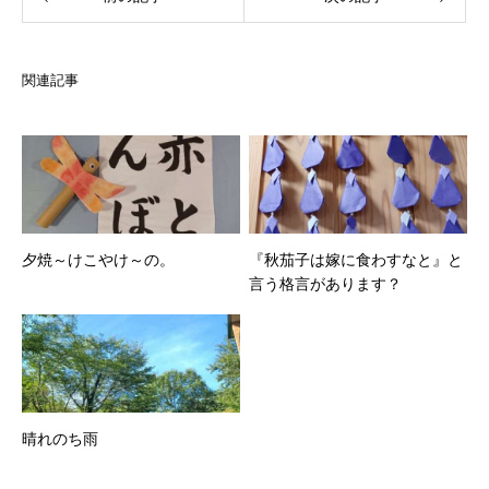
関連記事
夕焼～けこやけ～の。
『秋茄子は嫁に食わすなと』と
言う格言があります？
晴れのち雨