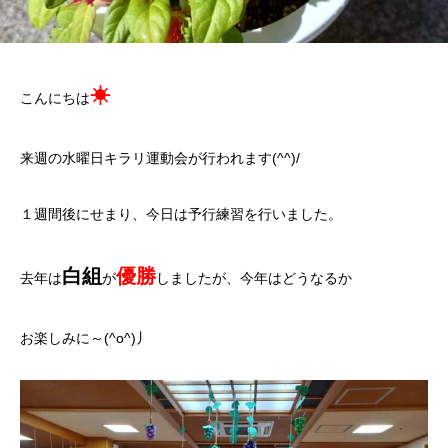
☀
こんにちは
来週の水曜日キラリ運動会が行われます(^^)/
１週間後にせまり、今日は予行練習を行いました。
白組
優勝
去年は
が
しましたが、今年はどうなるか
お楽しみに～(^o^)丿