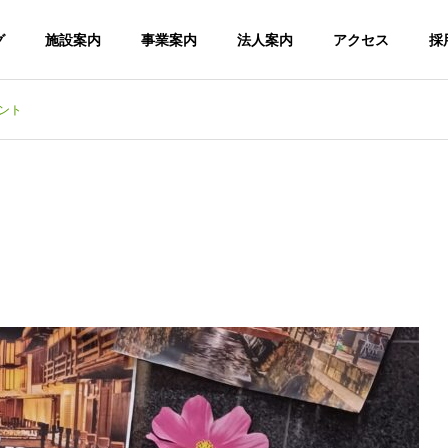
グ
施設案内
事業案内
法人案内
アクセス
採
ント
デイサービスセンター喜楽里
デイサービスセンタ
法人理念・運営方針
関連施設
情報公開
台風一過🌀
暑さの中休み☔
老人
こころの杜・
デイサービス
こ
ショートステ
センター 喜
イ
楽里