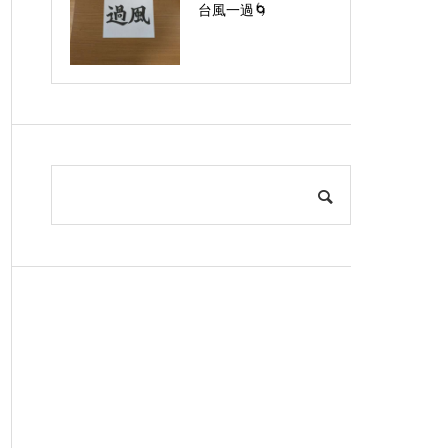
台風一過🌀