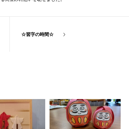
☆習字の時間☆