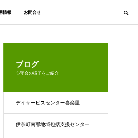
用情報
お問合せ
ー喜楽里
デイサービスセンター喜楽里
法人概要
ブログ
心守会の様子をご紹介
デイサービスセンター喜楽里
アクセス
今日のお客様…
箱
居宅介護支援
伊奈町南部地
事業所 ここ
域包括支援セ
伊奈町南部地域包括支援センター
ろの杜
ンター