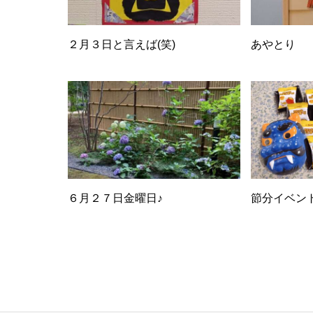
２月３日と言えば(笑)
あやとり
６月２７日金曜日♪
節分イベン