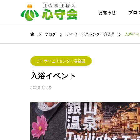
お知らせ
ブロ
ブログ
デイサービスセンター喜楽里
入浴イベ
スセンター喜楽里
デイサービスセンター喜楽里
ご挨拶
デイサービスセンター喜楽里
入浴イベント
事業案内
法人案内
2023.11.22
協力施設・

8月になりました!！
特別養護
ホーム こ
ろの杜