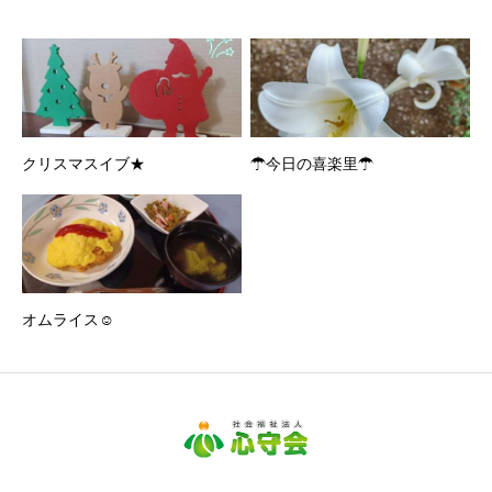
クリスマスイブ★
☂今日の喜楽里☂
オムライス☺